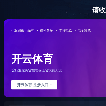
首页
关于青山
产品服务
企业文化
EN
发展历程
CO