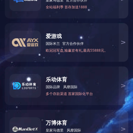
始终践行“以人为本”理念，抓队伍、
建阵地、办活动、做公益、树品牌，做
网站首
关于青
产品服
企业文
咨询中
人力资
米兰体
采
到内外“两手抓、两手硬”，提升服务能
页
山
务
化
心
源
育（中
购
力，担当社会责任，彰显青山力量，让
国）官
平
方网站-
台
全员共享发展新红利。
青山简
米兰体
企业理
公司动
人才理
米兰体
介
育（中
念
态
念
育（中
国）官
国）
联
公
董事长
社会责
视频集
教育培
方网站-
致辞
任
锦
训
米兰体
育（中
发展历
群团活
诚聘英
国）
程
动
才
村
益
工艺流
公司荣
程
誉
共
活
资质证
书