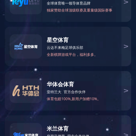
公司
视频
动态
集锦