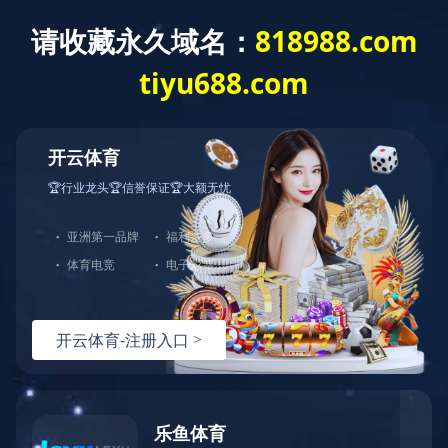
首页
关于青山
产品服务
企业文化
咨询中心
人力资源
公司动态
米兰体育（中国）官方网站-米兰体育（中国）
COMPAN
采购平台
NEWS
EN